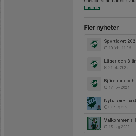
spelade seriematcher varav
Läs mer
Fler nyheter
Sportlovet 2026
10 feb, 11:36
Läger och Bjä
21 okt 2025
Bjäre cup och
17 nov 2024
Nyförvärv i si
31 aug 2023
Välkommen till
15 aug 2023