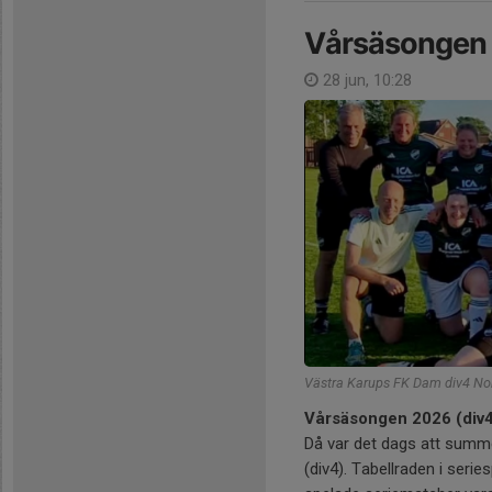
Vårsäsongen 
28 jun, 10:28
Västra Karups FK Dam div4 No
Vårsäsongen 2026 (div
Då var det dags att sum
(div4). Tabellraden i seri