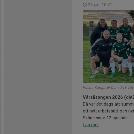
28 jun, 10:31
Västra Karups IF Dam div3 Väs
Vårsäsongen 2026 (div
Då var det dags att summe
ett nytt arbetssätt och ny
Skåne visar 12 spelade...
Läs mer