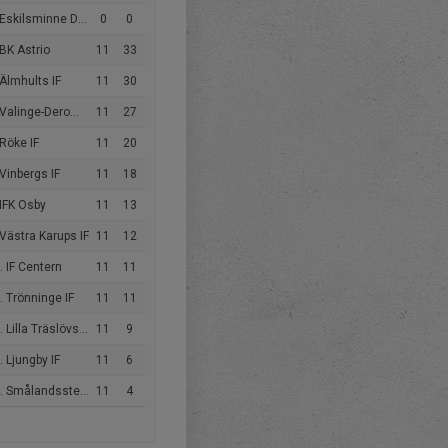
Eskilsminne DFF
0
0
BK Astrio
11
33
Älmhults IF
11
30
alinge-Derome DFF
11
27
Röke IF
11
20
Vinbergs IF
11
18
IFK Osby
11
13
Västra Karups IF
11
12
 IF Centern
11
11
 Trönninge IF
11
11
 Lilla Träslövs FF
11
9
 Ljungby IF
11
6
Smålandsstenars GoIF
11
4