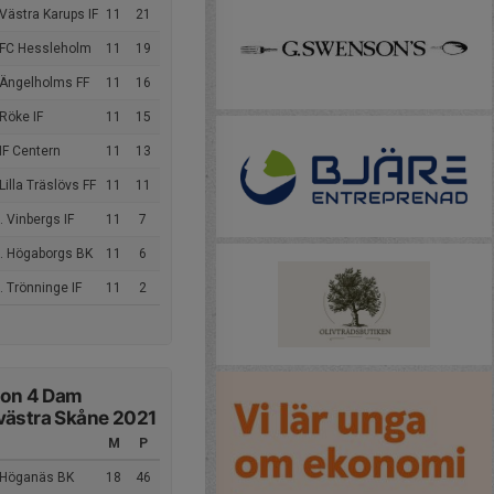
Västra Karups IF
11
21
 FC Hessleholm
11
19
 Ängelholms FF
11
16
Röke IF
11
15
IF Centern
11
13
Lilla Träslövs FF
11
11
 Vinbergs IF
11
7
. Högaborgs BK
11
6
 Trönninge IF
11
2
ion 4 Dam
västra Skåne 2021
M
P
 Höganäs BK
18
46