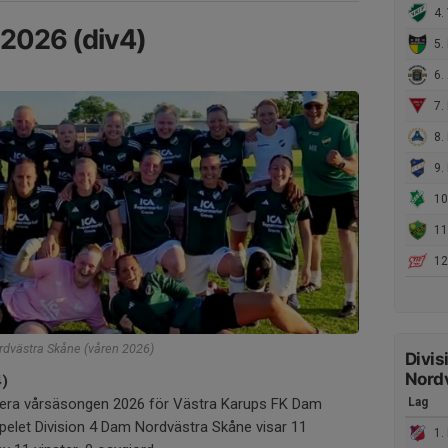
4. 
2026 (div4)
5.
6.
7. 
8. 
9. 
10.
11
12.
rdvästra Skåne (våren 2026)
Divis
Nord
4)
mera vårsäsongen 2026 för Västra Karups FK Dam
Lag
espelet Division 4 Dam Nordvästra Skåne visar 11
1.