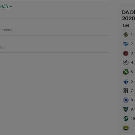
Råå IF
DA Di
n
202
Lag
ntering
1.
2. 
s IP
3. 
4.
5. 
6. 
7.
8. 
9. 
10.
11.