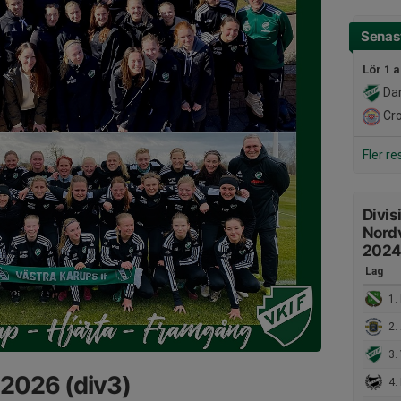
Senast
Lör 1 
Da
Cro
Fler re
Divis
Nord
202
Lag
1. 
2.
3. 
2026 (div3)
4. 