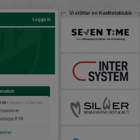
Vi stöttar en Kvalitetsklubb
Logga in
 match
9:00
| Division 4 Dam Nordvästra Skåne
mseniorer
storps IF FK
atcher