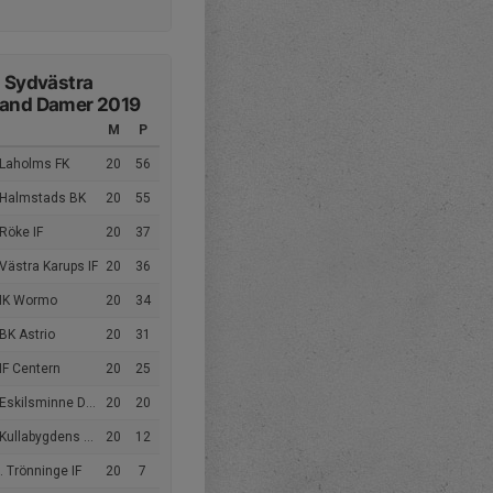
2 Sydvästra
land Damer 2019
M
P
 Laholms FK
20
56
 Halmstads BK
20
55
Röke IF
20
37
Västra Karups IF
20
36
 IK Wormo
20
34
BK Astrio
20
31
IF Centern
20
25
Eskilsminne DFF
20
20
Kullabygdens DFF
20
12
 Trönninge IF
20
7