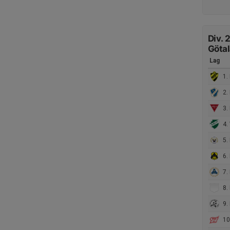
Div. 
Göta
Lag
1.
2.
3. 
4. 
5.
6. 
7. 
8. 
9. 
10.