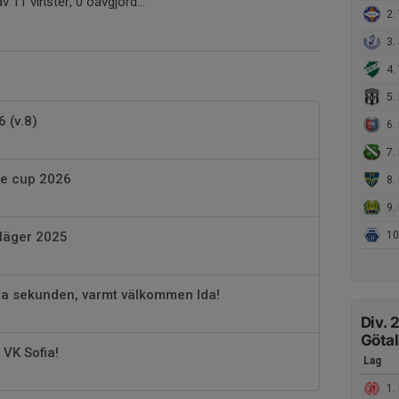
 11 vinster, 0 oavgjord...
2. 
3. 
4. 
5.
 (v.8)
6. P
7. L
re cup 2026
8. M
9. 
 läger 2025
10.
sta sekunden, varmt välkommen Ida!
Div. 
Göta
 VK Sofia!
Lag
1.