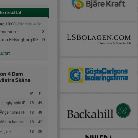
e resultat
aug 13:00
| Division 4 Dam Nordvästra Skåne
mseniorer
3
atia Helsingborg KIF
0
sultat
ion 4 Dam
västra Skåne
4
M
P
Ljungbyheds IF
18
49
 Ängelholms FF
18
48
Västra Karups FK
18
42
Finja IF
18
30