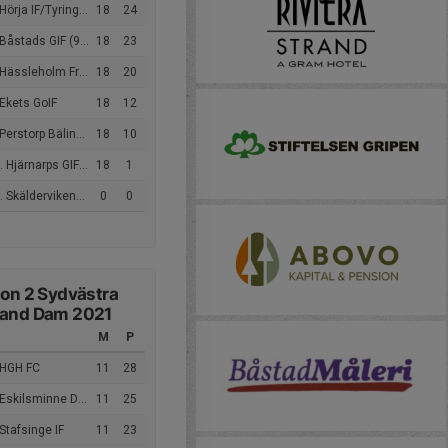
örja IF/Tyringe IF
18
24
Båstads GIF (9m9)
18
23
ssleholm Freeflow AC (9m9)
18
20
Ekets GoIF
18
12
erstorp Bälinge IK
18
10
Hjärnarps GIF (9m9)
18
1
 Skäldervikens IF
0
0
ion 2 Sydvästra
land Dam 2021
M
P
 HGH FC
11
28
Eskilsminne DFF
11
25
Stafsinge IF
11
23