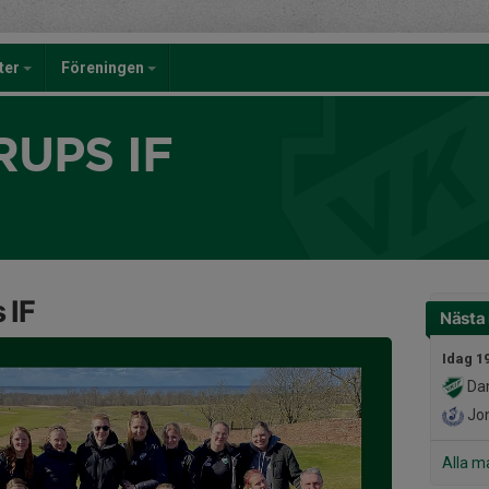
eter
Föreningen
UPS IF
 IF
Nästa
Idag 1
Da
Jon
Alla m