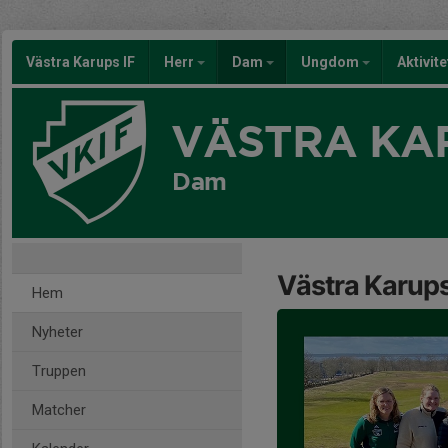
Västra Karups IF
Herr
Dam
Ungdom
Aktivit
VÄSTRA KAR
Dam
Västra Karups
Hem
Nyheter
Truppen
Matcher