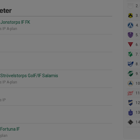
2. 
eter
3. 
Jonstorps IF FK
4. 
s IP A-plan
5. V
6. 
7. 
8. 
9. 
Strövelstorps GoIF/IF Salamis
s IP A-plan
10.
11.
s IP
12.
13.
14. 
Fortuna IF
-plan