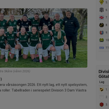
5. H
6. 
7. Hä
8. 
9. P
10. 
11.
Divis
tra Skåne (våren 2026)
Göta
3)
Lag
ra vårsäsongen 2026. Ett nytt lag, ett nytt spelsystem,
1.
a roller. Tabellraden i seriespelet Division 3 Dam Västra
2. 
3. 