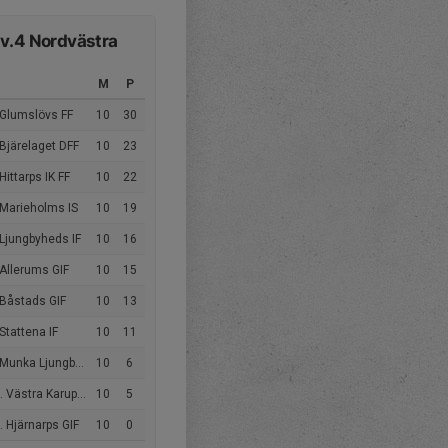
v.4 Nordvästra
0
M
P
 Glumslövs FF
10
30
Bjärelaget DFF
10
23
Hittarps IK FF
10
22
 Marieholms IS
10
19
Ljungbyheds IF
10
16
Allerums GIF
10
15
 Båstads GIF
10
13
Stattena IF
10
11
Munka Ljungby IF
10
6
 Västra Karups FK
10
5
 Hjärnarps GIF
10
0