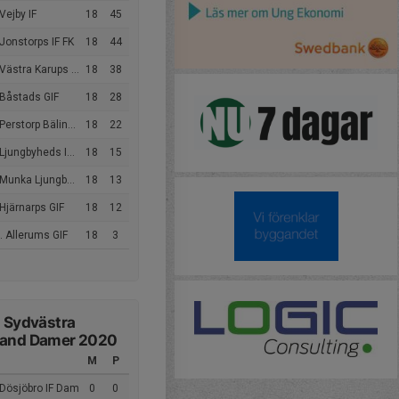
Vejby IF
18
45
Jonstorps IF FK
18
44
Västra Karups FK
18
38
 Båstads GIF
18
28
erstorp Bälinge IK
18
22
jungbyheds IF (9m)
18
15
unka Ljungby IF (9m9)
18
13
Hjärnarps GIF
18
12
 Allerums GIF
18
3
2 Sydvästra
land Damer 2020
M
P
 Dösjöbro IF Dam
0
0