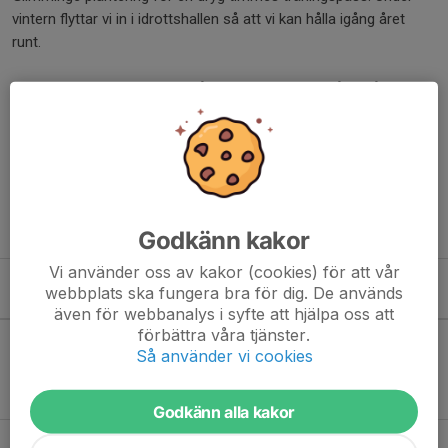
vintern flyttar vi in i idrottshallen så att vi kan hålla igång året
runt.
Oavsett om du vill komma igång med träningen, hålla igång
kroppen eller bara träffa nya kompisar är du varmt välkommen.
Alla kan vara med – erfaren eller nybörjare spelar ingen roll.
För att delta behövs endast medlemskap i VKIF.
Är du intresserad av att delta kan du
anmäla dig här.
Godkänn kakor
Vi använder oss av kakor (cookies) för att vår
webbplats ska fungera bra för dig. De används
Kommande aktiviteter
även för webbanalys i syfte att hjälpa oss att
förbättra våra tjänster.
Så använder vi cookies
Inga aktiviteter inbokade
Godkänn alla kakor