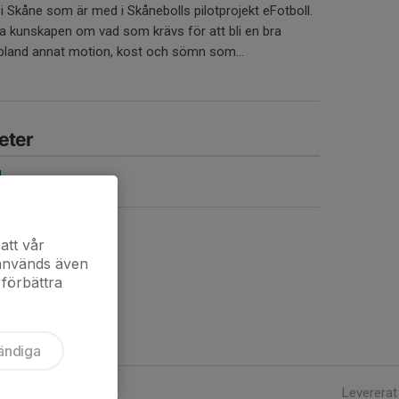
 i Skåne som är med i Skånebolls pilotprojekt eFotboll.
ka kunskapen om vad som krävs för att bli en bra
 bland annat motion, kost och sömn som...
eter
g
 Örebäcksvallen
att vår
 används även
 förbättra
ändiga
Levererat