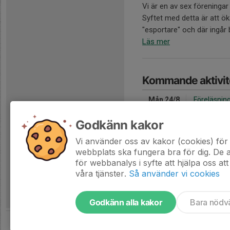
Vi är en av sex föreningar
Syftet med detta är att ö
"esportare" och där ingår
Läs mer
Kommande aktivit
Mån 24/8
Föreläsnin
17:00-18:30
Klubbstugan
Godkänn kakor
Hela kalendern
Vi använder oss av kakor (cookies) för 
webbplats ska fungera bra för dig. De
för webbanalys i syfte att hjälpa oss att
våra tjänster.
Så använder vi cookies
Godkänn alla kakor
Bara nödv
Tjäna pengar till laget