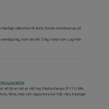
r hjärtligt välkomna till årets första utomhuscup på
samtliga lag, men det blir 2 lag i varje rum. Lag från
.
ink/QNJgJgVA0Qb
r att bli en del av vårt lag Västra Karups IF F13 i Min
 fota, filma, heja och rapportera live från våra träningar