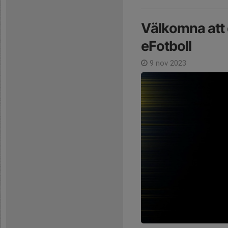
Välkomna att 
eFotboll
9 nov 2023