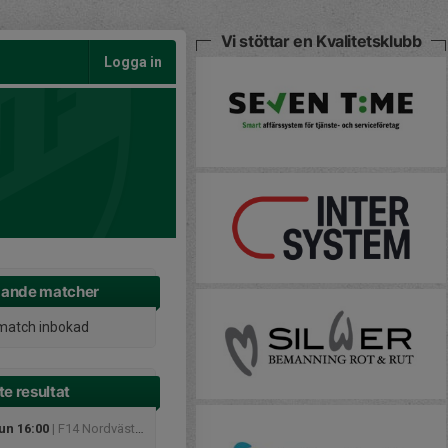
Vi stöttar en Kvalitetsklubb
Logga in
ande matcher
match inbokad
e resultat
un 16:00
| F14 Nordvästra C, vår