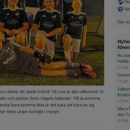
Fli
Vik
Fler re
Nyhet
före
Nu star
födda 
2 aug
Sommar
16 jun
Välko
som älskar att spela fotboll. Till oss är alla välkomna! Vi
Brodda
ider och platser finns i lagets kalender. Vill du komma
12 jun
anske bara komma titta är det bara att höra av sig
Mat o 
fter finns under kontakt i menyn.
den 7 
4 maj