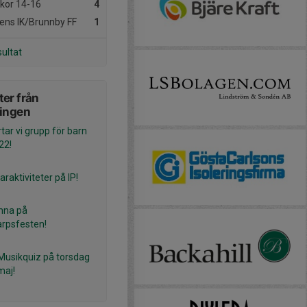
ckor 14-16
4
ens IK/Brunnby FF
1
sultat
er från
ningen
tar vi grupp för barn
22!
aktiviteter på IP!
mna på
rpsfesten!
Musikquiz på torsdag
maj!