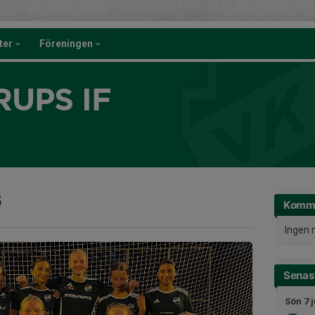
eter
Föreningen
UPS IF
6
Komm
Ingen 
Senast
Sön 7 j