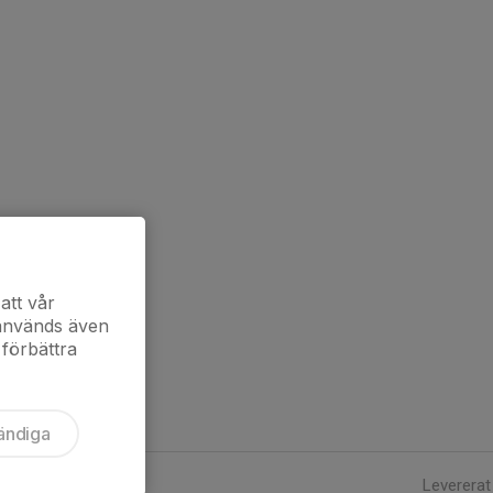
att vår
 används även
 förbättra
ändiga
Levererat