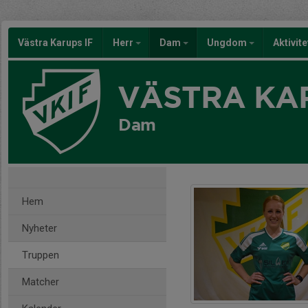
Västra Karups IF
Herr
Dam
Ungdom
Aktivit
VÄSTRA KAR
Dam
Hem
Nyheter
Truppen
Matcher