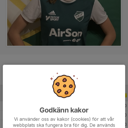
ALLA SERIER
ALLA ÅR
2026
18
0
0
0
Godkänn kakor
2025
17
0
0
0
Vi använder oss av kakor (cookies) för att vår
webbplats ska fungera bra för dig. De används
2024
40
0
0
0