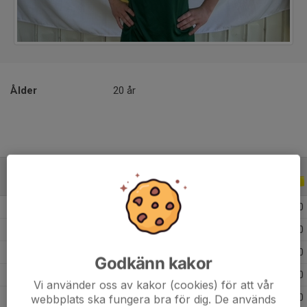
Ålder
20 år
ALLA SERIER
ALLA ÅR
2026
12
0
0
0
2025
20
0
0
0
2024
31
0
0
0
Godkänn kakor
2023
27
0
0
0
Vi använder oss av kakor (cookies) för att vår
2022
23
0
0
0
webbplats ska fungera bra för dig. De används