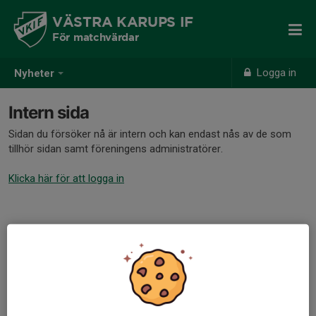
VÄSTRA KARUPS IF
För matchvärdar
Logga in
Nyheter
Intern sida
Sidan du försöker nå är intern och kan endast nås av de som
tillhör sidan samt föreningens administratörer.
Klicka här för att logga in