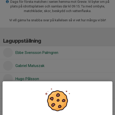
Dags för första matchen i serien hemma mot Grevie. Vi byter om på
plats på idrottsplatsen och samlas där kl 09.15. Ta med ombyte,
matchkläder, skor, beskydd och vattenflaska.
Vi vill gärna ha snabba svar på kallelsen så vi vet hur många vi blir!
Laguppställning
Ebbe Svensson Palmgren
Gabriel Matuszak
Hugo Pålsson
Ib Makelberge
Knut Löwenhielm Salomonsson