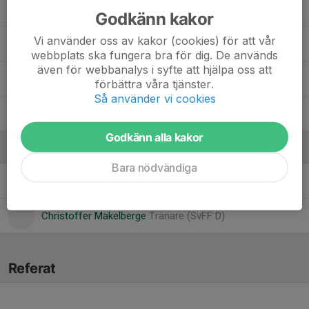
Malte Petersson
Godkänn kakor
Vi använder oss av kakor (cookies) för att vår
Melvin Henrysson
webbplats ska fungera bra för dig. De används
även för webbanalys i syfte att hjälpa oss att
Olaf Paw
förbättra våra tjänster.
Så använder vi cookies
Willgoth Vesterlund
Godkänn alla kakor
Ledare
Bara nödvändiga
Anders Salomonsson
Tränare (SvFF D)
Christoffer Makelberge
Tränare (SvFF D)
Referat