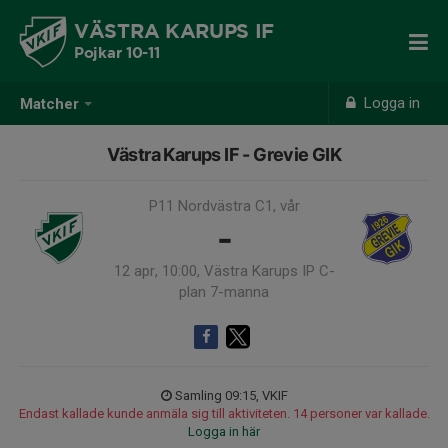
VÄSTRA KARUPS IF
Pojkar 10-11
Logga in
Matcher
Västra Karups IF - Grevie GIK
P11 Nordvästra C1, vår
-
12 apr, 10:00, Västra Karups IP C-
plan 7-manna
Samling 09:15, VKIF
Endast kallade kunde anmäla sig till aktiviteten. 14 personer var kallade.
Logga in här