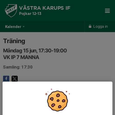
VÄSTRA KARUPS IF
Pojkar 12-13
Logga in
Kalender
Träning
Måndag 15 jun, 17:30-19:00
VK IP 7 MANNA
Samling: 17:30