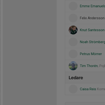
Emme Emanuel
Felix Andersson
Knut Santesson
Noah Strömber
Petrus Mörner
Tim Thorén
, Po
Ledare
Caisa Reis
Komm