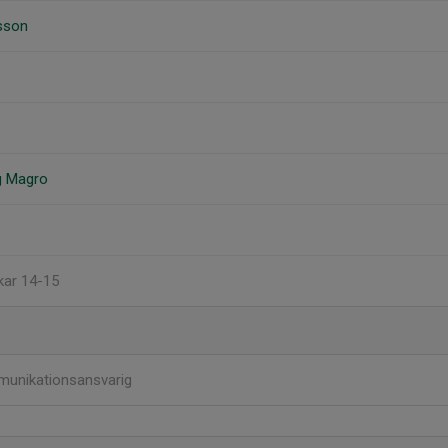
sson
g Magro
jkar 14-15
unikationsansvarig