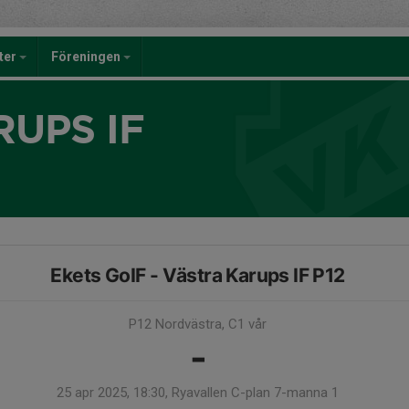
eter
Föreningen
UPS IF
Ekets GoIF - Västra Karups IF P12
P12 Nordvästra, C1 vår
-
25 apr 2025, 18:30, Ryavallen C-plan 7-manna 1