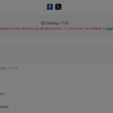
Samling 17:30
llade kunde anmäla sig till aktiviteten. 11 personer var kallade.
Logga
ojkar 14-15
on
vsson