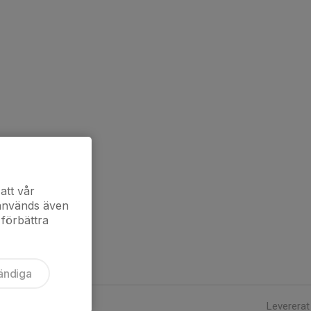
att vår
 används även
 förbättra
ändiga
Levererat