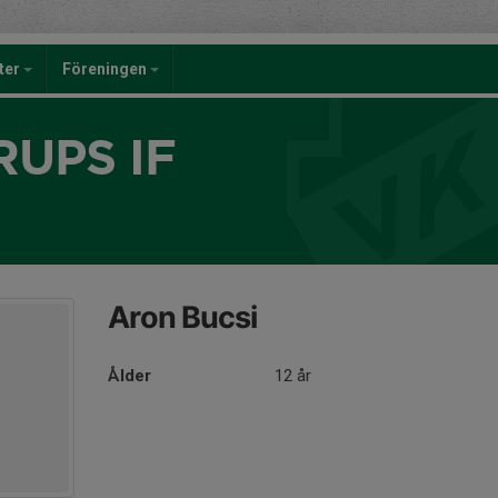
eter
Föreningen
UPS IF
Aron Bucsi
Ålder
12 år