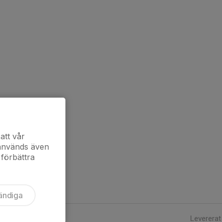
att vår
 används även
 förbättra
ändiga
Levererat