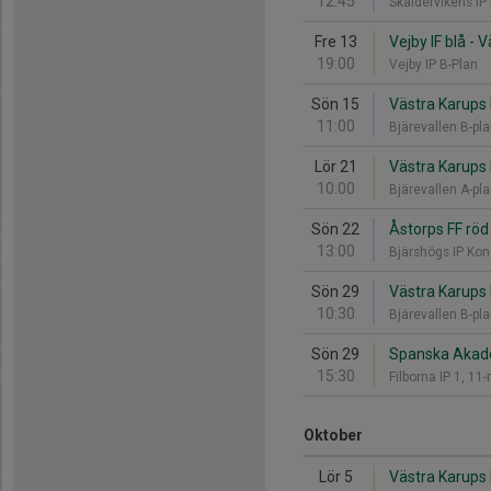
12:45
Skäldervikens I
Fre 13
Vejby IF blå - 
19:00
Vejby IP B-Plan
Sön 15
Västra Karups I
11:00
Bjärevallen B-pl
Lör 21
Västra Karups 
10:00
Bjärevallen A-pl
Sön 22
Åstorps FF röd 
13:00
Bjärshögs IP Ko
Sön 29
Västra Karups 
10:30
Bjärevallen B-pl
Sön 29
Spanska Akade
15:30
Filborna IP 1, 1
Oktober
Lör 5
Västra Karups 