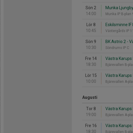
Sön 2
Munka Ljungby 
14:00
Munka IP B-plan
Lör 8
Eskilsminne IF 
10:45
Västergårds IP 
Sön 9
BK Astrio 2 - V
10:30
Söndrums IP C
Fre 14
Västra Karups I
18:30
Bjärevallen B-pl
Lör 15
Västra Karups
10:00
Bjärevallen A-pl
Augusti
Tor 8
Västra Karups I
19:00
Bjärevallen A-pl
Fre 16
Västra Karups 
18:30
Bjärevallen B-pl