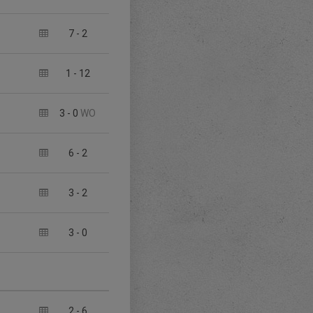
7
-
2
1
-
12
3
-
0
WO
6
-
2
3
-
2
3
-
0
2
-
6