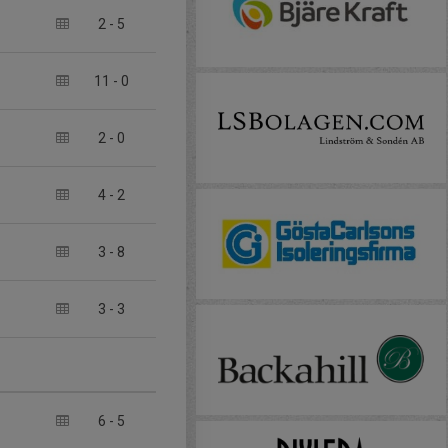
2
-
5
11
-
0
2
-
0
4
-
2
3
-
8
3
-
3
6
-
5