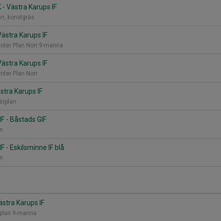
 - Västra Karups IF
an, konstgräs
ästra Karups IF
nter Plan Norr 9-manna
ästra Karups IF
nter Plan Norr
stra Karups IF
räsplan
IF - Båstads GIF
an
F - Eskilsminne IF blå
an
ästra Karups IF
-plan 9-manna