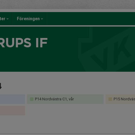
eter
Föreningen
UPS IF
4
P14 Nordvästra C1, vår
P15 Nordväst