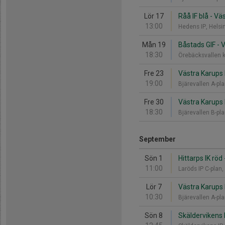
Lör 17
Råå IF blå - Vä
13:00
Hedens IP, Helsi
Mån 19
Båstads GIF - 
18:30
Örebäcksvallen 
Fre 23
Västra Karups I
19:00
Bjärevallen A-pl
Fre 30
Västra Karups 
18:30
Bjärevallen B-pl
September
Sön 1
Hittarps IK röd
11:00
Laröds IP C-plan
Lör 7
Västra Karups I
10:30
Bjärevallen A-pl
Sön 8
Skäldervikens I