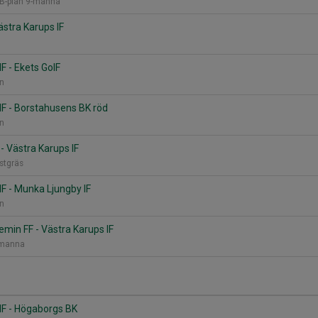
P B-plan 9-manna
Västra Karups IF
F - Ekets GoIF
an
IF - Borstahusens BK röd
an
- Västra Karups IF
nstgräs
IF - Munka Ljungby IF
an
min FF - Västra Karups IF
1-manna
IF - Högaborgs BK