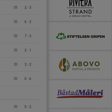
2
-
3
6
-
2
7
-
3
2
-
1
3
-
2
0
-
6
0
-
2