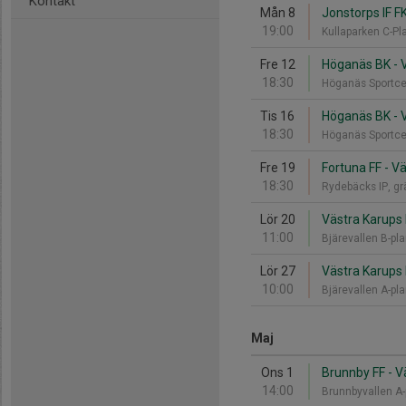
Kontakt
Mån 8
Jonstorps IF FK
19:00
Kullaparken C-Pl
Fre 12
Höganäs BK - V
18:30
Höganäs Sportce
Tis 16
Höganäs BK - V
18:30
Höganäs Sportce
Fre 19
Fortuna FF - Vä
18:30
Rydebäcks IP, g
Lör 20
Västra Karups 
11:00
Bjärevallen B-pl
Lör 27
Västra Karups I
10:00
Bjärevallen A-pl
Maj
Ons 1
Brunnby FF - V
14:00
Brunnbyvallen A