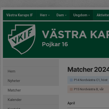
Västra Karups IF
Herr
Dam
Ungdom
Aktivit
VÄSTRA KAR
Pojkar 16
Matcher 202
Hem
P14 Nordvästra C1, höst
Nyheter
P15 Nordvästra B, vår
Matcher
Kalender
April