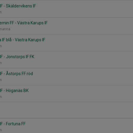
F - Skäldervikens IF
an
min FF - Västra Karups IF
1-manna
IF blå - Västra Karups IF
an
F - Jonstorps IF FK
an
F - Åstorps FF röd
an
IF - Höganäs BK
an
F - Fortuna FF
an