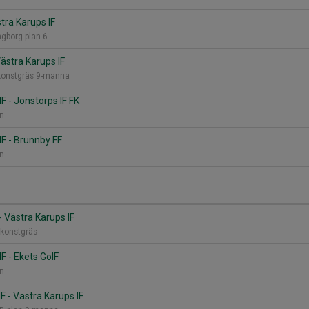
stra Karups IF
ngborg plan 6
Västra Karups IF
konstgräs 9-manna
F - Jonstorps IF FK
an
IF - Brunnby FF
an
 - Västra Karups IF
, konstgräs
F - Ekets GoIF
an
F - Västra Karups IF