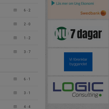
6
-
2
2
-
0
1
-
2
3
-
7
6
-
1
3
-
1
4
-
4