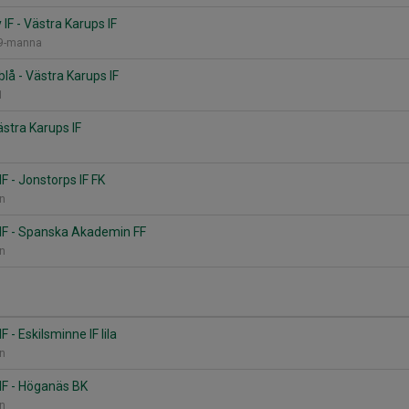
IF - Västra Karups IF
 9-manna
blå - Västra Karups IF
11
ästra Karups IF
F - Jonstorps IF FK
an
 IF - Spanska Akademin FF
an
F - Eskilsminne IF lila
an
IF - Höganäs BK
an