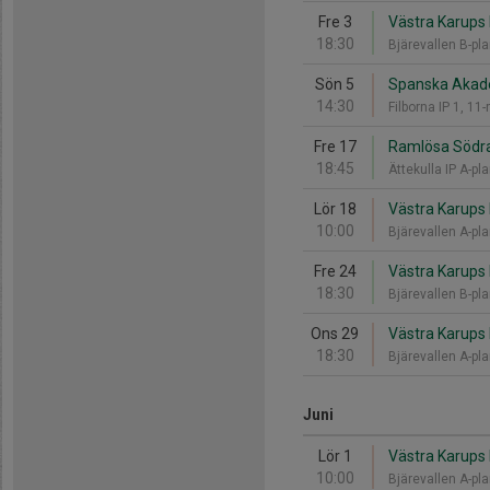
Fre 3
Västra Karups I
18:30
Bjärevallen B-pl
Sön 5
Spanska Akade
14:30
Filborna IP 1, 1
Fre 17
Ramlösa Södra 
18:45
Ättekulla IP A-pl
Lör 18
Västra Karups I
10:00
Bjärevallen A-pl
Fre 24
Västra Karups I
18:30
Bjärevallen B-pl
Ons 29
Västra Karups 
18:30
Bjärevallen A-pl
Juni
Lör 1
Västra Karups I
10:00
Bjärevallen A-pl