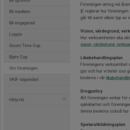
Bli sponsor
Föreningen antog vid årsm
IF
reglerar hur föreningen
Bli medlem
går till samt vilken typ a
Bli engagerad
Vision, värdegrund, ve
Loppis
Hur verksamheten ska skö
vision, värdegrund, verk
Seven Time Cup
Bjäre Cup
Likabehandlingsplan
Föreningens verksamhet ska
Om föreningen
gör och hur vi beter oss g
beskrivs i vår
likabehandli
VKIF-stipendiet
Drogpolicy
Att föreningen verkar för 
Hitta hit
självklarhet och föreninge
denna beskrivs också hur v
Spelarutbildningsplan