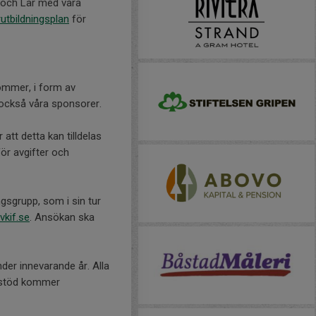
k och Lär med våra
utbildningsplan
för
kommer, i form av
r också våra sponsorer.
att detta kan tilldelas
ör avgifter och
gsgrupp, som i sin tur
kif.se
. Ansökan ska
nder innevarande år. Alla
t stöd kommer