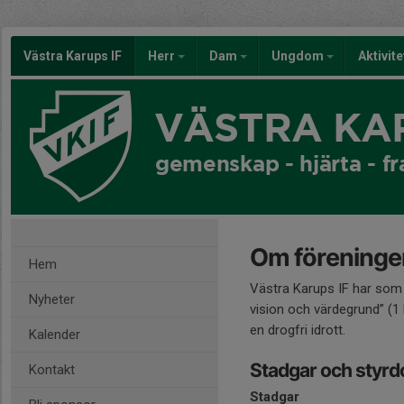
Västra Karups IF
Herr
Dam
Ungdom
Aktivit
VÄSTRA KAR
gemenskap - hjärta - 
Om föreninge
Hem
Västra Karups IF har som 
Nyheter
vision och värdegrund” (1 
en drogfri idrott.
Kalender
Stadgar och styr
Kontakt
Stadgar