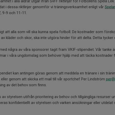
mhet i alla åldrar utgår ifrån SvFF riktlinjer för Fotbollens Spela Le
at i dessa riktlinjer genomför vi träningsverksamhet enligt vår
Spelar
7, 9-9 och 11-11.
iktigt att alla som vill ska kunna spela fotboll. De kostnader som före
 av kläder och skor, ska inte utgöra hinder för att delta. Detta tycke
med några av våra sponsorer tagit fram VKIF-stipendiet. Vår tanke är 
mar i våra ungdomslag som behöver hjälp med att täcka kostnader f
endiet kan antingen göras genom att meddela en tränare i sin tränin
 eller genom att skicka ett mail till vår sportchef Per Lindström
per@v
ning av det behov som finns.
s av styrelsen utifrån prioritering av behov och tillgängliga resurser u
as konfidentiellt av styrelsen och varken ansökningar eller utdela