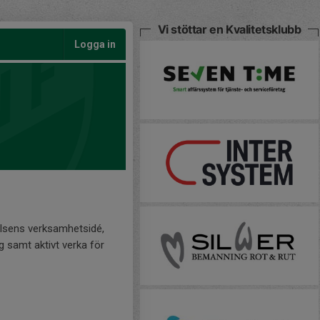
Vi stöttar en Kvalitetsklubb
Logga in
elsens verksamhetsidé,
g samt aktivt verka för