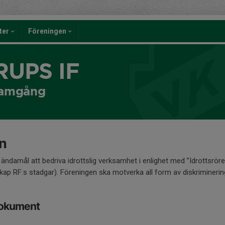
eter
Föreningen
UPS IF
framgång
n
ändamål att bedriva idrottslig verksamhet i enlighet med ”Idrottsrör
kap RF:s stadgar). Föreningen ska motverka all form av diskriminerin
dokument