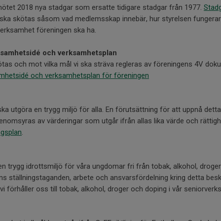
ötet 2018 nya stadgar som ersatte tidigare stadgar från 1977.
Stadg
 ska skötas såsom vad medlemsskap innebär, hur styrelsen fungerar
v verksamhet föreningen ska ha.
rksamhetsidé och verksamhetsplan
tas och mot vilka mål vi ska sträva regleras av föreningens 4V do
samhetsidé och verksamhetsplan för föreningen
 utgöra en trygg miljö för alla. En förutsättning för att uppnå detta 
enomsyras av värderingar som utgår ifrån allas lika värde och rättigh
ngsplan
.
en trygg idrottsmiljö för våra ungdomar fri från tobak, alkohol, droge
ns ställningstaganden, arbete och ansvarsfördelning kring detta besk
i förhåller oss till tobak, alkohol, droger och doping i vår seniorver