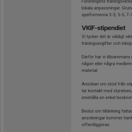
Föreningens träningsverksa
lokala anpassningar. Grund
spelformerna 3-3, 5-5, 7-
VKIF-stipendiet
Vi tycker det är väldigt v
träningsavgifter och inköp
Därför har vi tillsammans 
någon eller några medlem
material.
Ansökan om stöd från stip
tar kontakt med styrelsen,
innehålla en enkel beskriv
Beslut om tilldelning fatta
ansökningar kommer hanter
offentliggöras.