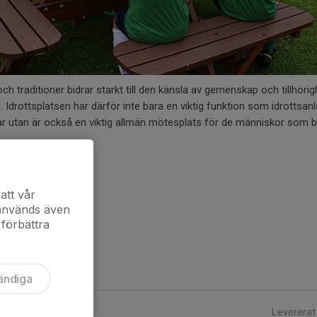
 traditioner bidrar starkt till den känsla av gemenskap och tillhörig
drottsplatsen har därför inte bara en viktig funktion som idrottsanl
ar utan är också en viktig allmän mötesplats för de människor som b
att vår
 används även
 förbättra
ändiga
Levererat