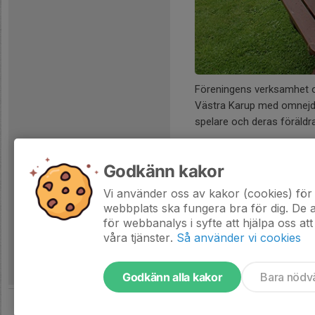
Föreningens verksamhet och
Västra Karup med omnejd. I
spelare och deras föräldr
Godkänn kakor
Vi använder oss av kakor (cookies) för 
webbplats ska fungera bra för dig. De
för webbanalys i syfte att hjälpa oss att
våra tjänster.
Så använder vi cookies
Godkänn alla kakor
Bara nödv
Tjäna pengar till föreningen