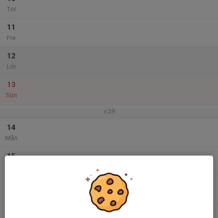
Tor
11
Fre
12
Lör
13
Sön
v.29
14
Mån
15
Tis
16
Ons
17