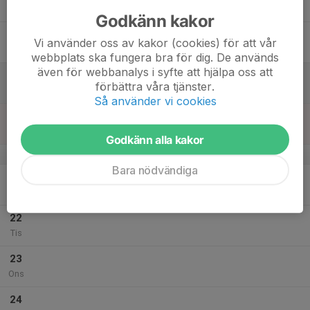
Tor
Godkänn kakor
18
Vi använder oss av kakor (cookies) för att vår
Fre
webbplats ska fungera bra för dig. De används
även för webbanalys i syfte att hjälpa oss att
19
förbättra våra tjänster.
Lör
Så använder vi cookies
20
Sön
Godkänn alla kakor
v.30
Bara nödvändiga
21
Mån
22
Tis
23
Ons
24