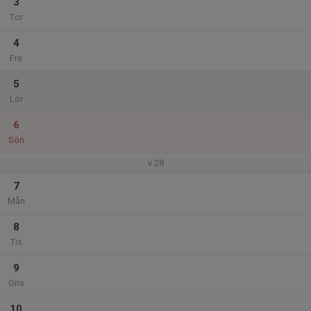
3
Tor
4
Fre
5
Lör
6
Sön
v.28
7
Mån
8
Tis
9
Ons
10