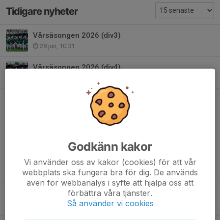
Tidigare nyheter
Vårsäsongen 2026 (div3)
28 jun, 10:31
Vårsäsongen 2026 (div4)
28 jun, 10:28
Sportlovet 2026 (v.8)
10 feb, 11:36
Läger och Bjäre cup 2026
21 okt 2025
Godkänn kakor
Vi använder oss av kakor (cookies) för att vår
Bjäre cup och läger 2025
webbplats ska fungera bra för dig. De används
17 nov 2024
även för webbanalys i syfte att hjälpa oss att
förbättra våra tjänster.
Nyförvärv i sista sekunden, varmt välkommen Ida!
Så använder vi cookies
31 aug 2023