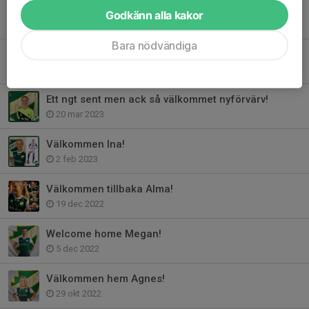
Välkommen till VK Sofia!
Godkänn alla kakor
15 aug 2023
Bara nödvändiga
Välkommen Hanna!
9 aug 2023
Ett ngt sent men ack så välkommet nyförvärv!
20 mar 2023
Välkommen Ina!
2 feb 2023
Välkommen tillbaka Alma!
19 dec 2022
Welcome home Megan!
5 dec 2022
Välkommen hem Agnes!
29 okt 2022