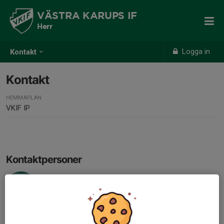
VÄSTRA KARUPS IF
Herr
Logga in
Kontakt
Kontakt
HEMMAPLAN
VKIF IP
Kontaktpersoner
Sven-Bertil Bergström
Huvudtränare (UEFA A)
072-249 45 67
E-post visas bara för inloggade