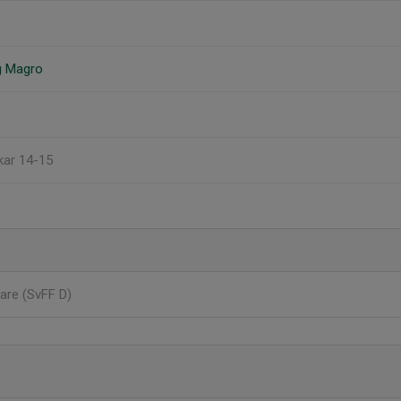
g Magro
jkar 14-15
are (SvFF D)