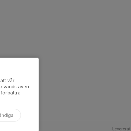
att vår
 används även
 förbättra
ändiga
Levererat