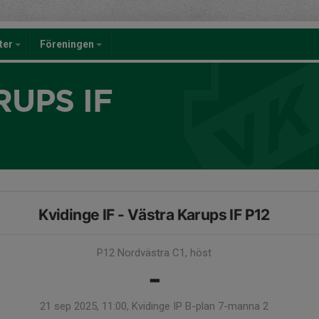
eter
Föreningen
UPS IF
Kvidinge IF - Västra Karups IF P12
P12 Nordvästra C1, höst
-
21 sep 2025, 11:00, Kvidinge IP B-plan 7-manna 2