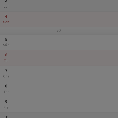
3
Lör
4
Sön
v.2
5
Mån
6
Tis
7
Ons
8
Tor
9
Fre
10