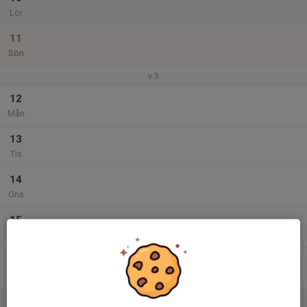
Lör
11
Sön
v.3
12
Mån
13
Tis
14
Ons
15
Tor
16
Fre
17