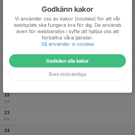
Lör
Godkänn kakor
18
Vi använder oss av kakor (cookies) för att vår
Sön
webbplats ska fungera bra för dig. De används
även för webbanalys i syfte att hjälpa oss att
v.4
förbättra våra tjänster.
19
Så använder vi cookies
Mån
20
Godkänn alla kakor
Tis
Bara nödvändiga
21
Ons
22
Tor
23
Fre
24