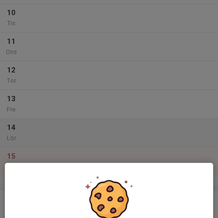
10
Tis
11
Ons
12
Tor
13
Fre
14
Lör
15
Sön
v.51
16
Mån