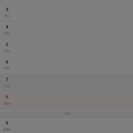
3
Tis
4
Ons
5
Tor
6
Fre
7
Lör
8
Sön
v.50
9
Mån