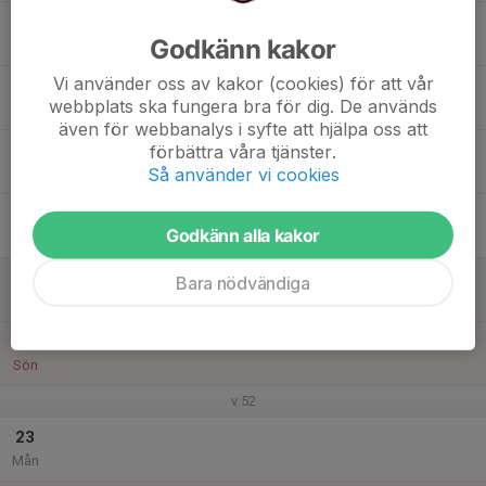
17
Godkänn kakor
Tis
Vi använder oss av kakor (cookies) för att vår
18
webbplats ska fungera bra för dig. De används
Ons
även för webbanalys i syfte att hjälpa oss att
19
förbättra våra tjänster.
Så använder vi cookies
Tor
20
Godkänn alla kakor
Fre
21
Bara nödvändiga
Lör
22
Sön
v.52
23
Mån