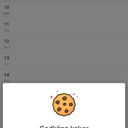
10
Mån
11
Tis
12
Ons
13
Tor
14
Fre
15
Lör
16
Sön
v.25