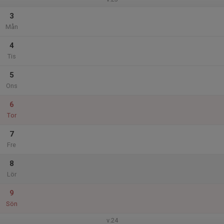
3
Mån
4
Tis
5
Ons
6
Tor
7
Fre
8
Lör
9
Sön
v.24