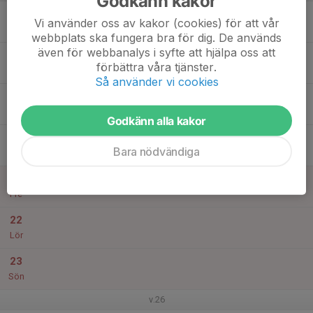
Godkänn kakor
17
Vi använder oss av kakor (cookies) för att vår
Mån
webbplats ska fungera bra för dig. De används
även för webbanalys i syfte att hjälpa oss att
18
förbättra våra tjänster.
Tis
Så använder vi cookies
19
Ons
Godkänn alla kakor
20
Bara nödvändiga
Tor
21
Fre
22
Lör
23
Sön
v.26