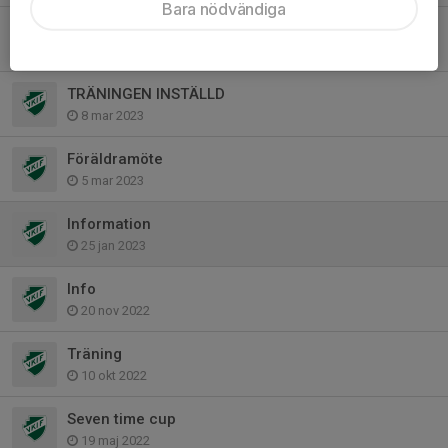
Bara nödvändiga
TRÄNING INSTÄLLD 13/3-23
13 mar 2023
TRÄNINGEN INSTÄLLD
8 mar 2023
Föräldramöte
5 mar 2023
Information
25 jan 2023
Info
20 nov 2022
Träning
10 okt 2022
Seven time cup
19 maj 2022