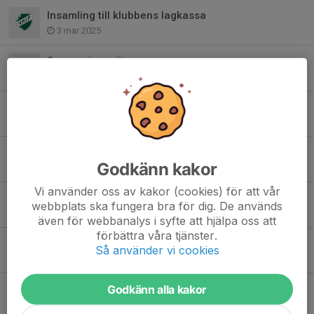
Insamling till klubbens lagkassa
3 mar 2025
Summering möte
13 feb 2025
Föräldramöte onsdag kl18.00
10 feb 2025
Utomhusträning måndag 24 februari
Godkänn kakor
8 feb 2025
Vi använder oss av kakor (cookies) för att vår
Bjäre Cup söndag 5 januari 2025
webbplats ska fungera bra för dig. De används
2 jan 2025
även för webbanalys i syfte att hjälpa oss att
förbättra våra tjänster.
From måndag 16 dec 2024 tränar vi inne
Så använder vi cookies
11 dec 2024
Godkänn alla kakor
Match mot båstad flyttad dag kommer senare
21 aug 2023