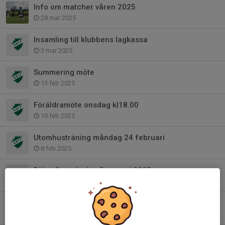
Info om matcher våren 2025
28 mar 2025
Insamling till klubbens lagkassa
3 mar 2025
Summering möte
13 feb 2025
Föräldramöte onsdag kl18.00
10 feb 2025
Utomhusträning måndag 24 februari
8 feb 2025
Bjäre Cup söndag 5 januari 2025
2 jan 2025
From måndag 16 dec 2024 tränar vi inne
11 dec 2024