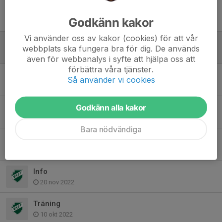
Match mot båstad flyttad dag kommer senare
Godkänn kakor
21 aug 2023
Vi använder oss av kakor (cookies) för att vår
TRÄNING INSTÄLLD 13/3-23
webbplats ska fungera bra för dig. De används
13 mar 2023
även för webbanalys i syfte att hjälpa oss att
förbättra våra tjänster.
TRÄNINGEN INSTÄLLD
Så använder vi cookies
8 mar 2023
Föräldramöte
Godkänn alla kakor
5 mar 2023
Bara nödvändiga
Information
25 jan 2023
Info
20 nov 2022
Träning
10 okt 2022