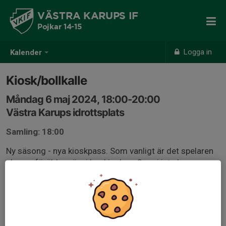
VÄSTRA KARUPS IF
Pojkar 14-15
Logga in
Kalender
Kiosk/bollkalle
Måndag 6 maj 2024, 18:00-20:00
Västra Karups idrottsplats
Samling: 18:00
Ny säsong - nya kioskpass. Som vanligt är det spelaren
plus en förälder när vi har kiosken. Om ni inte har
möjlighet på det tilldelade passet ber vi er att i första
hand byta med någon annan.