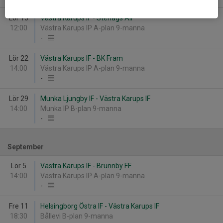
Lör 15
Västra Karups IF - Stehags AIF
12:00
Västra Karups IP A-plan 9-manna
-
Lör 22
Västra Karups IF - BK Fram
14:00
Västra Karups IP A-plan 9-manna
-
Lör 29
Munka Ljungby IF - Västra Karups IF
14:00
Munka IP B-plan 9-manna
-
September
Lör 5
Västra Karups IF - Brunnby FF
14:00
Västra Karups IP A-plan 9-manna
-
Fre 11
Helsingborg Östra IF - Västra Karups IF
18:30
Bållevi B-plan 9-manna