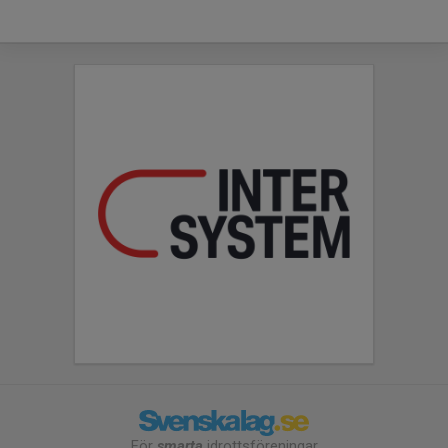
För
smarta
idrottsföreningar