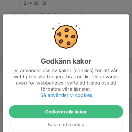
2
-
4
Lör 23
Åstorps FF blå - Västra Karups IF
10:00
Bjärshögs IP Plan 3 9-manna
1
-
6
Lör 30
Västra Karups IF - Ekets GoIF
12:00
Västra Karups IP A-plan 9-manna
3
-
1
Godkänn kakor
Juni
Vi använder oss av kakor (cookies) för att vår
webbplats ska fungera bra för dig. De används
Tis 9
Vedby/Rönne IF - Västra Karups IF
även för webbanalys i syfte att hjälpa oss att
18:45
Vedby IP A-plan
förbättra våra tjänster.
4
-
3
Så använder vi cookies
Augusti
Godkänn alla kakor
Sön 9
Perstorp Bälinge IK vit - Västra Karups IF
Bara nödvändiga
14:00
Uggleplan, Perstorp B-plan 9-manna
-