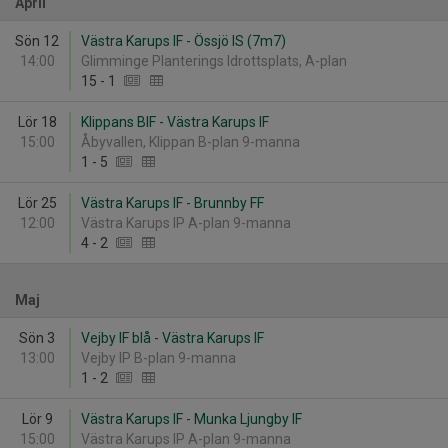
April
Sön 12
Västra Karups IF - Össjö IS (7m7)
14:00
Glimminge Planterings Idrottsplats, A-plan
15
-
1
Lör 18
Klippans BIF - Västra Karups IF
15:00
Åbyvallen, Klippan B-plan 9-manna
1
-
5
Lör 25
Västra Karups IF - Brunnby FF
12:00
Västra Karups IP A-plan 9-manna
4
-
2
Maj
Sön 3
Vejby IF blå - Västra Karups IF
13:00
Vejby IP B-plan 9-manna
1
-
2
Lör 9
Västra Karups IF - Munka Ljungby IF
15:00
Västra Karups IP A-plan 9-manna