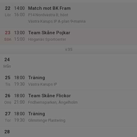
22
14:00
Match mot BK Fram
16:00
Lör
P14 Nordvästra B, höst
Västra Karups IP A-plan 9-manna
23
13:00
Team Skåne Pojkar
15:00
Sön
Höganäs Sportcenter
v.35
24
Mån
25
18:00
Träning
19:30
Tis
Västra Karups IP
26
18:00
Team Skåne Flickor
21:00
Ons
Fridhemsparken, Ängelholm
27
18:00
Träning
19:30
Tor
Glimminge Plantering
28