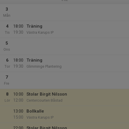
3
Mån
4
18:00
Träning
19:30
Tis
Västra Karups IP
5
Ons
6
18:00
Träning
19:30
Tor
Glimminge Plantering
7
Fre
8
10:00
Stolar Birgit Nilsson
12:00
Lör
Centercourten Båstad
13:00
Bollkalle
15:00
Västra Karups IP
22:00
Stolar Birgit Nilsson