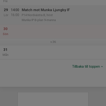
Fre
29
14:00
Match mot Munka Ljungby IF
16:00
Lör
P14 Nordvästra B, höst
Munka IP B-plan 9-manna
30
Sön
v.36
31
Mån
Tillbaka till toppen