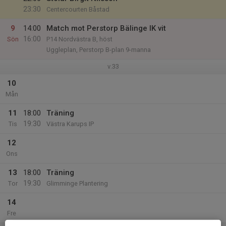
23:30
Centercourten Båstad
9
14:00
Match mot Perstorp Bälinge IK vit
16:00
Sön
P14 Nordvästra B, höst
Uggleplan, Perstorp B-plan 9-manna
v.33
10
Mån
11
18:00
Träning
19:30
Tis
Västra Karups IP
12
Ons
13
18:00
Träning
19:30
Tor
Glimminge Plantering
14
Fre