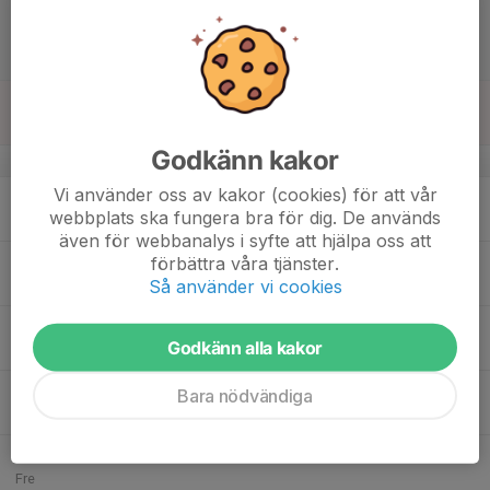
15
12:00
Match mot Stehags AIF
14:00
Lör
P14 Nordvästra B, höst
Västra Karups IP A-plan 9-manna
16
Sön
Godkänn kakor
v.34
Vi använder oss av kakor (cookies) för att vår
17
webbplats ska fungera bra för dig. De används
Mån
även för webbanalys i syfte att hjälpa oss att
18
18:00
Träning
förbättra våra tjänster.
19:30
Så använder vi cookies
Tis
Västra Karups IP
19
Godkänn alla kakor
Ons
20
18:00
Träning
Bara nödvändiga
19:30
Tor
Glimminge Plantering
21
Fre