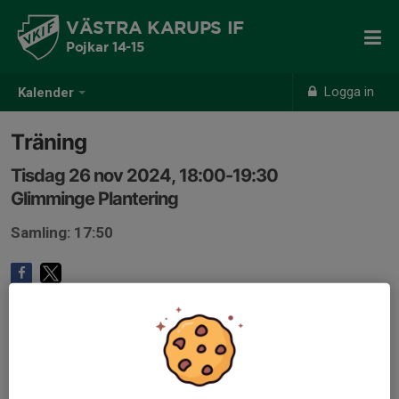
VÄSTRA KARUPS IF
Pojkar 14-15
Logga in
Kalender
Träning
Tisdag 26 nov 2024, 18:00-19:30
Glimminge Plantering
Samling: 17:50