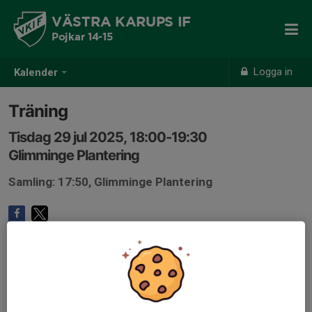
VÄSTRA KARUPS IF
Pojkar 14-15
Logga in
Kalender
Träning
Tisdag 29 jul 2025, 18:00-19:30
Glimminge Plantering
Samling: 17:50, Glimminge Plantering