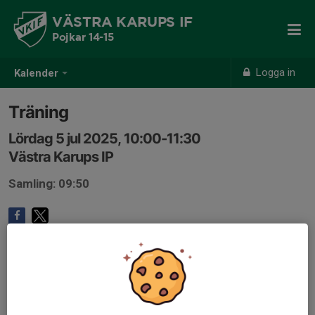
VÄSTRA KARUPS IF
Pojkar 14-15
Logga in
Kalender
Träning
Lördag 5 jul 2025, 10:00-11:30
Västra Karups IP
Samling: 09:50