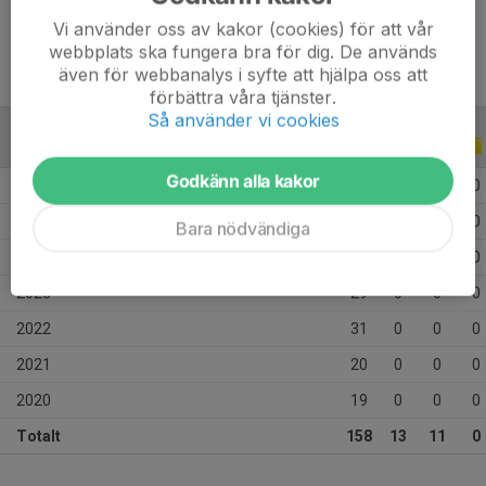
Alcântara – en mittfältare med stor spelglädje, teknik och 
Vi använder oss av kakor (cookies) för att vår
förmågan att överraska med eleganta lösningar.
webbplats ska fungera bra för dig. De används
även för webbanalys i syfte att hjälpa oss att
förbättra våra tjänster.
Så använder vi cookies
ALLA SERIER
ALLA ÅR
Godkänn alla kakor
2026
12
4
8
0
2025
27
9
3
0
Bara nödvändiga
2024
20
0
0
0
2023
29
0
0
0
2022
31
0
0
0
2021
20
0
0
0
2020
19
0
0
0
Totalt
158
13
11
0