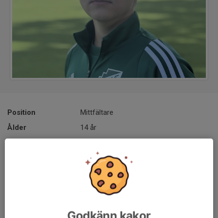
Position
Mittfältare
Ålder
14 år
En passionerad och mångsidig mittfältare som gärna 
kliver fram med oväntade lösningar. Älskar att använda en 
sulfint eller teknisk detalj för att skapa ytor åt sig själv 
eller sina lagkamrater. Jobbar hårt men har samtidigt 
lekfullheten kvar i sitt spel. Påminner om Thiago 
Godkänn kakor