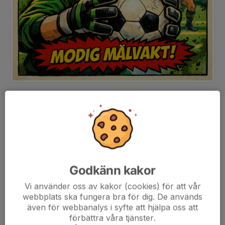
Position
Målvakt
Ålder
13 år
Tidigare klubbar
Torns IF, Vejby IF
Godkänn kakor
Vi använder oss av kakor (cookies) för att vår
Orädd i alla situationer, bra på att läsa spelet och sätta 
webbplats ska fungera bra för dig. De används
igång snabbt – trygg med fötterna och ett extra plus med 
även för webbanalys i syfte att hjälpa oss att
vänstern. Påminner om en ung Marc-André ter Stegen i 
förbättra våra tjänster.
sättet att vara en del av spelet, snarare än bara sista 