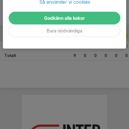
Så använder vi cookies
utpost.
Godkänn alla kakor
Bara nödvändiga
ALLA SERIER
ALLA ÅR
2026
9
0
0
0
0
0
Totalt
9
0
0
0
0
0