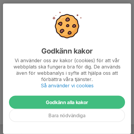
Därefter förväntas ledaren ta del av
föreningens policy's
i form
av:
vision och verksamhetsplan
likabehandlingsplan
drogpolicy
Godkänn kakor
Slutligen erbjuds en muntlig genomgång tillsammans med någon
av föreningens ansvariga för ungdomssektionen. Då tas också
Vi använder oss av kakor (cookies) för att vår
frågan upp om lämplig utbildning som stöd för ledaruppdraget.
webbplats ska fungera bra för dig. De används
även för webbanalys i syfte att hjälpa oss att
Under verksamhetsåret arrangeras ledarträffar med alla ledare i
förbättra våra tjänster.
Så använder vi cookies
ungdoms och seniorlagen, vid vilka aktuella frågor kring
verksamheten och föreningens policys diskuteras.
Godkänn alla kakor
Bara nödvändiga