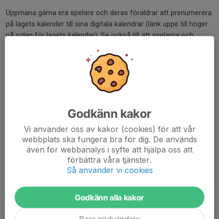
Uppmana gärna era spelare och deras föräldrar att prenumerera
på lagets kalender till sina digitala kalendrar (länk uppe till höger
på sidan för lagets kalender). Se också till att spelarna och
föräldrarna har laddat ner och använder appen Svenskalag för
att ta emot kallelser.
Behöver ni hjälp med hur kalendern, kallelser och närvaro
fungerar hör ni av er till ungdomsansvariga eller någon i
styrelsen. Ett tips är att involvera någon förälder som lagförälder
Godkänn kakor
och som kan ha ansvar för administration.
Vi använder oss av kakor (cookies) för att vår
Inför och under match
webbplats ska fungera bra för dig. De används
även för webbanalys i syfte att hjälpa oss att
Varje lag bör ha med en medicinväska vid match. Främst
förbättra våra tjänster.
för att kunna lägga kompressionsbandage och kyla vid
Så använder vi cookies
stukning, sträckning eller bristning. Har laget ingen väska så
meddelar ni Johan eller Jens.
Godkänn alla kakor
Innan match ska spelarförteckning göras i Fogis på
webben
eller
mobilen
. Detta gäller alla lag. Efter match ska
Bara nödvändiga