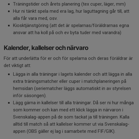
Träningstider och årets planering (tex cuper, läger, mm)
Hur ni tänkt spela med era lag, hur laguttagning går till, att
alla får vara med, osv.
Kiosktjänstgöring (att det är spelarnas/föräldrarnas egna
ansvar att ha koll på och ev byta tuder med varandra)
Kalender, kallelser och närvaro
För att underlätta för er och för spelarna och deras föräldrar är
det viktigt att:
Lägga in alla träningar i lagets kalender och att lägga in alla
extra träningsmatcher eller cuper i matchplaneringen på
hemsidan (seriematcher läggs automatiskt in av styrelsen
inför säsongen).
Lägg gärna in kallelser till alla träningar. Då ser ni hur många
som kommer och kan med ett klick lägga in närvaron i
Svenskalag-appen på de som tackat ja till träningen. Kalla
alltid till match så att kallelser kommer ut via Svenskalag-
appen (OBS gäller ej lag i samarbete med FIF/GIK).