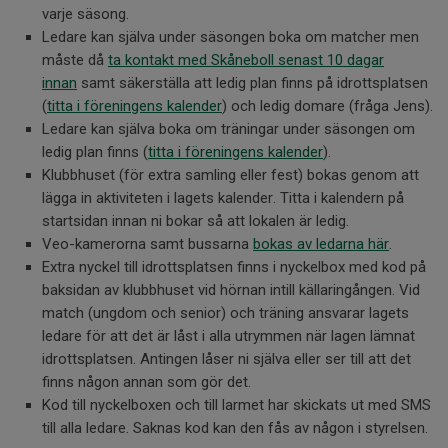
varje säsong.
Ledare kan själva under säsongen boka om matcher men
måste då
ta kontakt med Skåneboll senast 10 dagar
innan
samt säkerställa att ledig plan finns på idrottsplatsen
(
titta i föreningens kalender
) och ledig domare (fråga Jens).
Ledare kan själva boka om träningar under säsongen om
ledig plan finns (
titta i föreningens kalender
).
Klubbhuset (för extra samling eller fest) bokas genom att
lägga in aktiviteten i lagets kalender. Titta i kalendern på
startsidan innan ni bokar så att lokalen är ledig.
Veo-kamerorna samt bussarna
bokas av ledarna här
.
Extra nyckel till idrottsplatsen finns i nyckelbox med kod på
baksidan av klubbhuset vid hörnan intill källaringången. Vid
match (ungdom och senior) och träning ansvarar lagets
ledare för att det är låst i alla utrymmen när lagen lämnat
idrottsplatsen. Antingen låser ni själva eller ser till att det
finns någon annan som gör det.
Kod till nyckelboxen och till larmet har skickats ut med SMS
till alla ledare. Saknas kod kan den fås av någon i styrelsen.