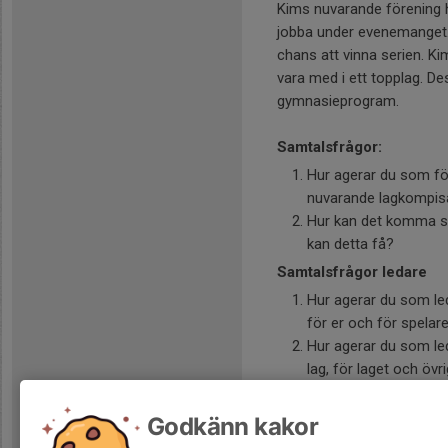
Kims nuvarande förening ha
jobba under evenemanget. 
chans att vinna serien. Kim
vara med i ett topplag. 
gymnasieprogram.
Samtalsfrågor:
Hur agerar du som för
nuvarande lagkompis
Hur kan det komma sig
kan detta få?
Samtalsfrågor ledare
Hur agerar du som led
för er och för spelar
Hur agerar du som leda
lag, för laget och övr
Samtalsfrågor förening
Godkänn kakor
Vilken policy har vi f