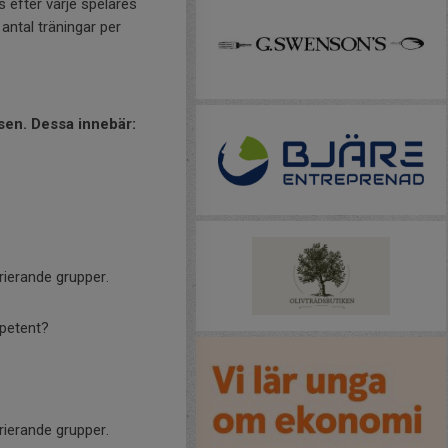
 efter varje spelares
antal träningar per
elsen. Dessa innebär:
rierande grupper.
mpetent?
rierande grupper.