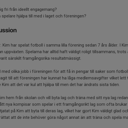
sig fri från ideellt engagemang?
 spelare hjälpa till med i laget och föreningen?
ussion
år. Kim har spelat fotboll i samma lilla förening sedan 7 års ålder. I K
 uppväxten. Spelarna har alltid haft väldigt roligt tillsammans, trots 
 varit särskilt framgångsrika resultatmässigt.
ill med olika jobb i föreningen för att få in pengar till saker som fotbo
agit till att föreningen har kunnat ha låga medlemsavgifter vilket lett 
Kim att det var kul att hjälpa till men det har ändrats sista tiden.
 hem från skolan och vill byta lag och träna med sitt nya lag reda
ått nya kompisar som spelar i ett framgångsrikt lag som ofta brukar 
tat på Kim att byta till deras lag, vilket har gjort Kim väldigt glad
ättat att de inte behöver göra något annat än att träna och spela ma