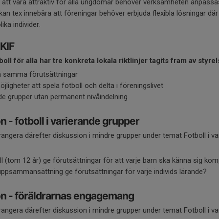
a att vara attraktiv för alla ungdomar behöver verksamheten anpassas
kan tex innebära att föreningar behöver erbjuda flexibla lösningar där 
ika individer.
VKIF
boll för alla har tre konkreta lokala riktlinjer tagits fram av styr
få samma förutsättningar
öjligheter att spela fotboll och delta i föreningslivet
nde grupper utan permanent nivåindelning
n - fotboll i varierande grupper
angera därefter diskussion i mindre grupper under temat Fotboll i va
oll (tom 12 år) ge förutsättningar för att varje barn ska känna sig ko
uppsammansättning ge förutsättningar för varje individs lärande?
on - föräldrarnas engagemang
angera därefter diskussion i mindre grupper under temat Fotboll i va