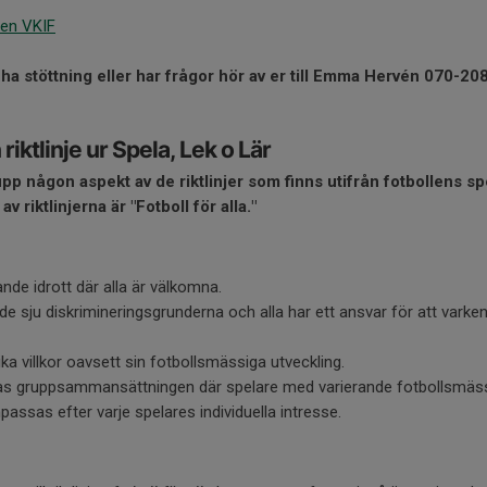
ten VKIF
l ha stöttning eller har frågor hör av er till Emma Hervén 070-20
n riktlinje ur Spela, Lek o Lär
p någon aspekt av de riktlinjer som finns utifrån fotbollens spe
 riktlinjerna är "Fotboll för alla."
ande idrott där alla är välkomna.
l de sju diskrimineringsgrunderna och alla har ett ansvar för att varke
ika villkor oavsett sin fotbollsmässiga utveckling.
eras gruppsammansättningen där spelare med varierande fotbollsmäss
ssas efter varje spelares individuella intresse.