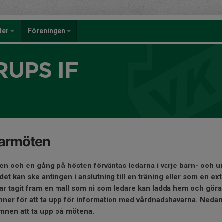
eter
Föreningen
UPS IF
armöten
ren och en gång på hösten förväntas ledarna i varje barn- oc
et kan ske antingen i anslutning till en träning eller som en ext
ar tagit fram en mall som ni som ledare kan ladda hem och göra 
känner för att ta upp för information med vårdnadshavarna. Neda
mnen att ta upp på mötena.