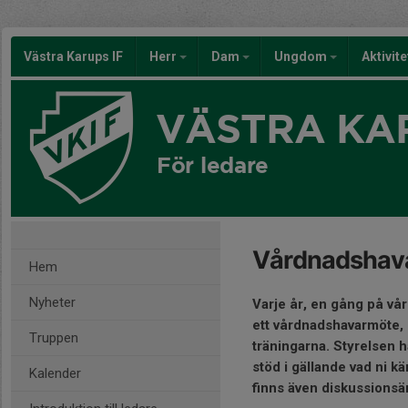
Västra Karups IF
Herr
Dam
Ungdom
Aktivit
VÄSTRA KAR
För ledare
Vårdnadshav
Hem
Nyheter
Varje år, en gång på vå
ett vårdnadshavarmöte, d
Truppen
träningarna. Styrelsen h
stöd i gällande vad ni 
Kalender
finns även diskussionsä