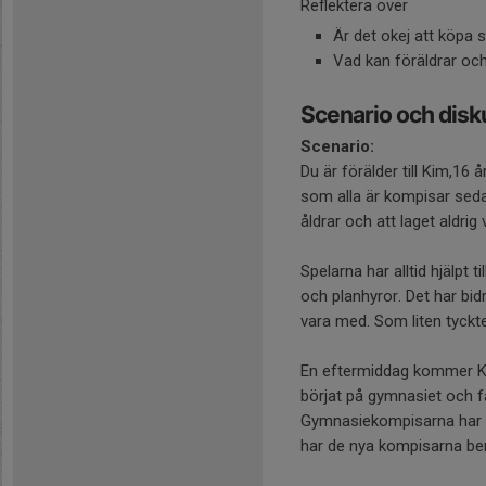
Reflektera över
Är det okej att köpa 
Vad kan föräldrar och
Scenario och disk
Scenario:
Du är förälder till Kim,16 
som alla är kompisar sedan
åldrar och att laget aldrig
Spelarna har alltid hjälpt t
och planhyror. Det har bidr
vara med. Som liten tyckte 
En eftermiddag kommer Kim
börjat på gymnasiet och f
Gymnasiekompisarna har tja
har de nya kompisarna ber