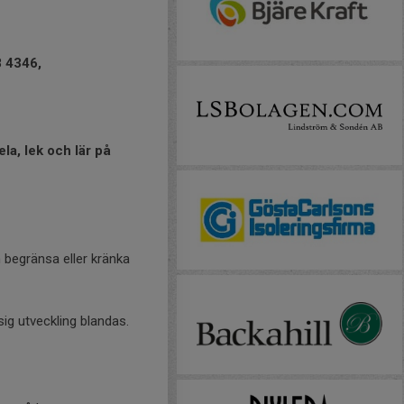
8 4346,
la, lek och lär på
n begränsa eller kränka
ig utveckling blandas.