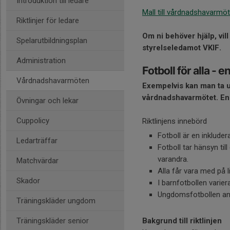
Introduktion till ledare
Mall till vårdnadshavarmö
Riktlinjer för ledare
Om ni behöver hjälp, vil
Spelarutbildningsplan
styrelseledamot VKIF.
Administration
Fotboll för alla - e
Vårdnadshavarmöten
Exempelvis kan man ta up
vårdnadshavarmötet. En av
Övningar och lekar
Cuppolicy
Riktlinjens innebörd
Fotboll är en inkluder
Ledarträffar
Fotboll tar hänsyn til
varandra.
Matchvärdar
Alla får vara med på l
Skador
I barnfotbollen vari
Ungdomsfotbollen anpa
Träningskläder ungdom
Träningskläder senior
Bakgrund till riktlinjen