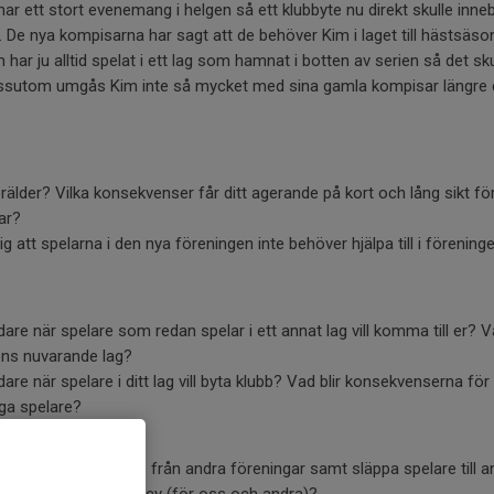
r ett stort evenemang i helgen så ett klubbyte nu direkt skulle inneb
De nya kompisarna har sagt att de behöver Kim i laget till hästsäs
 har ju alltid spelat i ett lag som hamnat i botten av serien så det skul
Dessutom umgås Kim inte så mycket med sina gamla kompisar längre 
älder? Vilka konsekvenser får ditt agerande på kort och lång sikt f
ar?
 att spelarna i den nya föreningen inte behöver hjälpa till i förenin
are när spelare som redan spelar i ett annat lag vill komma till er? 
ens nuvarande lag?
re när spelare i ditt lag vill byta klubb? Vad blir konsekvenserna för
iga spelare?
ör att ta emot spelare från andra föreningar samt släppa spelare till 