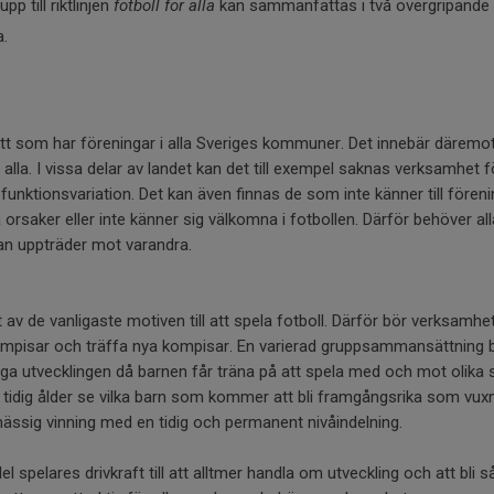
p till riktlinjen
fotboll för alla
kan sammanfattas i två övergripande
a.
tt som har föreningar i alla Sveriges kommuner. Det innebär däremot 
r alla. I vissa delar av landet kan det till exempel saknas verksamhet 
r funktionsvariation. Det kan även finnas de som inte känner till före
rsaker eller inte känner sig välkomna i fotbollen. Därför behöver al
an uppträder mot varandra.
 av de vanligaste motiven till att spela fotboll. Därför bör verksamhet
mpisar och träffa nya kompisar. En varierad gruppsammansättning bid
a utvecklingen då barnen får träna på att spela med och mot olika spel
i tidig ålder se vilka barn som kommer att bli framgångsrika som vuxna
mässig vinning med en tidig och permanent nivåindelning.
 spelares drivkraft till att alltmer handla om utveckling och att bli 