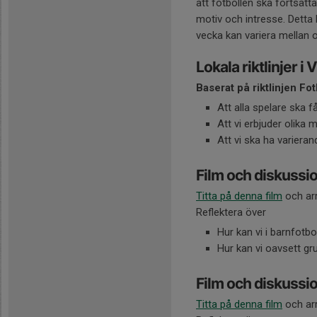
att fotbollen ska fortsätt
motiv och intresse. Detta 
vecka kan variera mellan ol
Lokala riktlinjer i 
Baserat på riktlinjen Fot
Att alla spelare ska 
Att vi erbjuder olika m
Att vi ska ha variera
Film och diskussio
Titta på denna film
och arr
Reflektera över
Hur kan vi i barnfotb
Hur kan vi oavsett gr
Film och diskussi
Titta på denna film
och arr