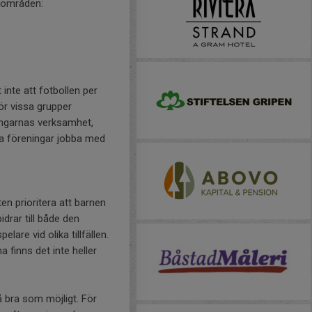
 områden:
inte att fotbollen per
för vissa grupper
ningarnas verksamhet,
la föreningar jobba med
en prioritera att barnen
rar till både den
are vid olika tillfällen.
 finns det inte heller
så bra som möjligt. För