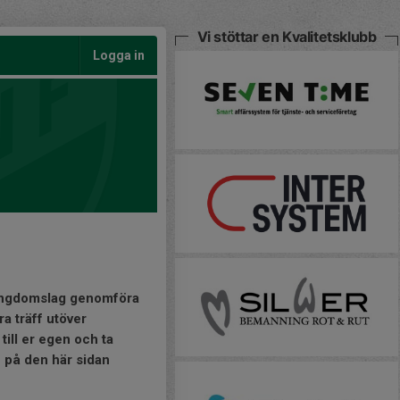
Vi stöttar en Kvalitetsklubb
Logga in
h ungdomslag genomföra
ra träff utöver
till er egen och ta
n på den här sidan