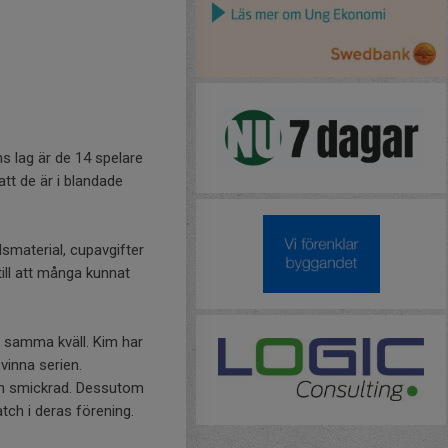
ims lag är de 14 spelare
att de är i blandade
llsmaterial, cupavgifter
till att många kunnat
n samma kväll. Kim har
vinna serien.
 och smickrad. Dessutom
tch i deras förening.