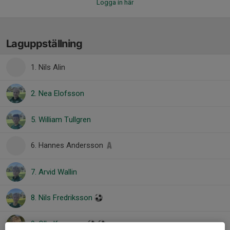
Logga in här
Laguppställning
1. Nils Alin
2. Nea Elofsson
5. William Tullgren
6. Hannes Andersson
7. Arvid Wallin
8. Nils Fredriksson
9. Olle Ifversson