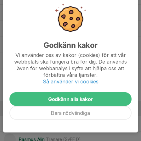
10. Daniel Gustavsson
11. Caspar Mörner
Godkänn kakor
11. Hampus Nilsson
Vi använder oss av kakor (cookies) för att vår
13. Rasheed Rasheed
webbplats ska fungera bra för dig. De används
även för webbanalys i syfte att hjälpa oss att
förbättra våra tjänster.
15. John Plötz
Så använder vi cookies
17. Albin Adorjan
Godkänn alla kakor
Ledare
Bara nödvändiga
André Adorjan
Tränare (UEFA C)
Rasmus Alin
Tränare (SvFF D)