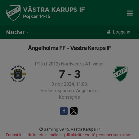
VÄSTRA KARUPS IF
Pojkar 14-15
Logga in
Matcher
Ängelholms FF - Västra Karups IF
P13 (f.2012) Nordvästra A1, vinter
7 - 3
3 nov 2024, 11:00,
Fridhemsparken, Ängelholm
Konstgräs
Samling 09:45, Västra Karups IP
Endast kallade kunde anmäla sig till aktiviteten. 10 personer var kallade.